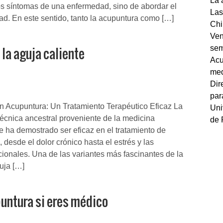
La 
os síntomas de una enfermedad, sino de abordar el
Las
dad. En este sentido, tanto la acupuntura como […]
Chi
Ven
la aguja caliente
sem
Acu
med
Dir
par
n Acupuntura: Un Tratamiento Terapéutico Eficaz La
Uni
écnica ancestral proveniente de la medicina
de 
ue ha demostrado ser eficaz en el tratamiento de
 desde el dolor crónico hasta el estrés y las
onales. Una de las variantes más fascinantes de la
uja […]
untura si eres médico