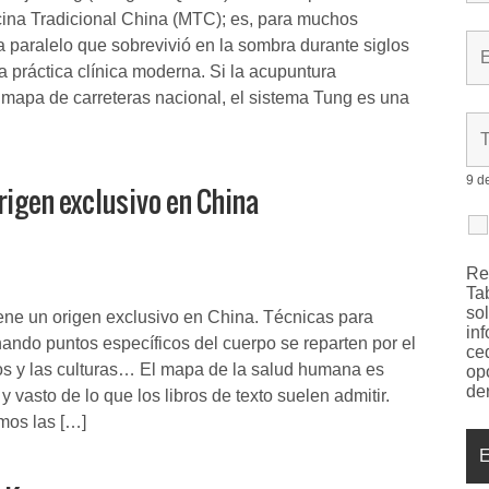
cina Tradicional China (MTC); es, para muchos
a paralelo que sobrevivió en la sombra durante siglos
a práctica clínica moderna. Si la acupuntura
mapa de carreteras nacional, el sistema Tung es una
9 d
rigen exclusivo en China
R
Ta
so
ene un origen exclusivo en China. Técnicas para
in
chando puntos específicos del cuerpo se reparten por el
ce
os y las culturas… El mapa de la salud humana es
op
de
vasto de lo que los libros de texto suelen admitir.
mos las […]