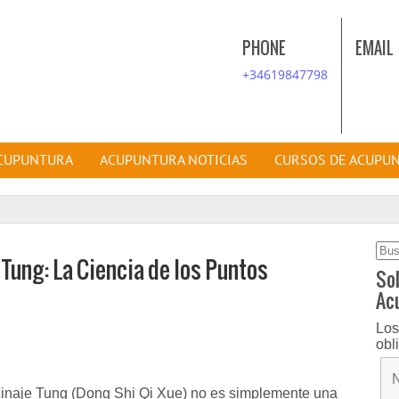
PHONE
EMAIL
+34619847798
ACUPUNTURA
ACUPUNTURA NOTICIAS
CURSOS DE ACUPU
Bus
Tung: La Ciencia de los Puntos
Sol
Ac
Los
obl
Linaje Tung (Dong Shi Qi Xue) no es simplemente una