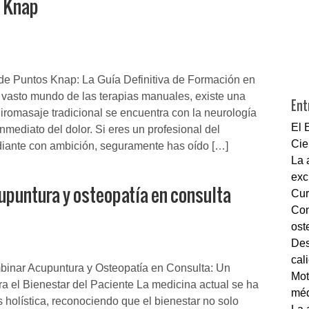
s Knap
de Puntos Knap: La Guía Definitiva de Formación en
vasto mundo de las terapias manuales, existe una
Ent
uiromasaje tradicional se encuentra con la neurología
El 
 inmediato del dolor. Si eres un profesional del
Cie
diante con ambición, seguramente has oído […]
La 
exc
upuntura y osteopatía en consulta
Cur
Con
ost
Des
cal
inar Acupuntura y Osteopatía en Consulta: Un
Mot
ra el Bienestar del Paciente La medicina actual se ha
méd
 holística, reconociendo que el bienestar no solo