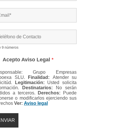
e 9 números
Acepto Aviso Legal
*
esponsable: Grupo Empresas
boexa SLU.
Finalidad:
Atender su
licitúd.
Legitimación:
Usted solicita
formación.
Destinatarios:
No serán
didos a terceros.
Derechos:
Puede
onerse o modificarlos ejerciendo sus
rechos
Ver:
Aviso legal