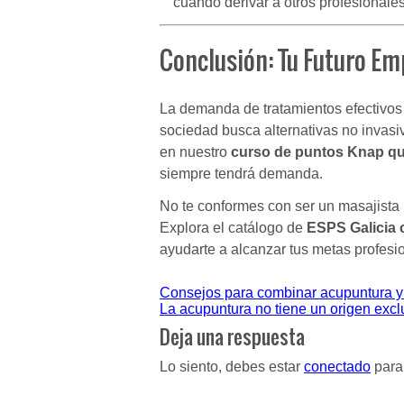
cuándo derivar a otros profesionales
Conclusión: Tu Futuro Em
La demanda de tratamientos efectivos p
sociedad busca alternativas no invasiv
en nuestro
curso de puntos Knap q
siempre tendrá demanda.
No te conformes con ser un masajista m
Explora el catálogo de
ESPS Galicia 
ayudarte a alcanzar tus metas profesi
Navegación
Consejos para combinar acupuntura y 
La acupuntura no tiene un origen exc
de
Deja una respuesta
entradas
Lo siento, debes estar
conectado
para 