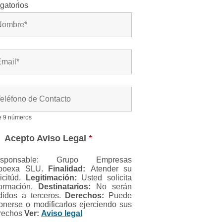
igatorios
e 9 números
Acepto Aviso Legal
*
esponsable: Grupo Empresas
boexa SLU.
Finalidad:
Atender su
licitúd.
Legitimación:
Usted solicita
formación.
Destinatarios:
No serán
didos a terceros.
Derechos:
Puede
onerse o modificarlos ejerciendo sus
rechos
Ver:
Aviso legal