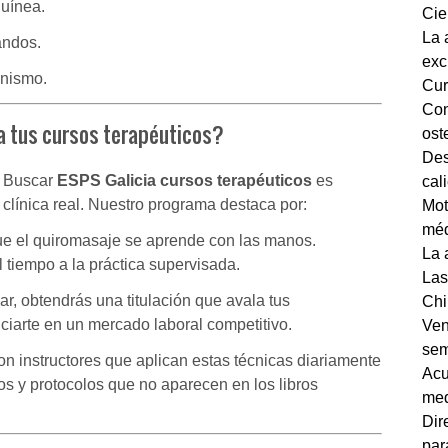
guínea.
Cie
La 
andos.
exc
anismo.
Cur
Con
ra tus cursos terapéuticos?
ost
Des
. Buscar
ESPS Galicia cursos terapéuticos
es
cal
 clínica real. Nuestro programa destaca por:
Mot
méd
 el quiromasaje se aprende con las manos.
La 
tiempo a la práctica supervisada.
Las
zar, obtendrás una titulación que avala tus
Chi
ciarte en un mercado laboral competitivo.
Ven
sem
 instructores que aplican estas técnicas diariamente
Acu
os y protocolos que no aparecen en los libros
med
Dir
par