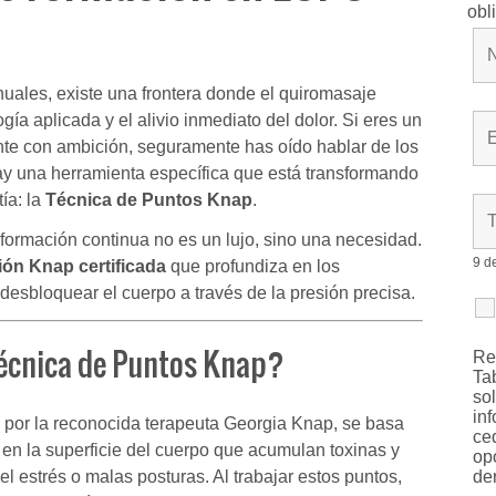
obl
uales, existe una frontera donde el quiromasaje
gía aplicada y el alivio inmediato del dolor. Si eres un
ante con ambición, seguramente has oído hablar de los
 hay una herramienta específica que está transformando
tía: la
Técnica de Puntos Knap
.
formación continua no es un lujo, sino una necesidad.
9 d
ión Knap certificada
que profundiza en los
esbloquear el cuerpo a través de la presión precisa.
Técnica de Puntos Knap?
R
Ta
so
in
e por la reconocida terapeuta Georgia Knap, se basa
ce
 en la superficie del cuerpo que acumulan toxinas y
op
el estrés o malas posturas. Al trabajar estos puntos,
de