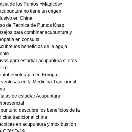
ncia de los Puntos «Mágicos»
acupuntura no tiene un origen
lusivo en China
so de Técnica de Puntos Knap
sejos para combinar acupuntura y
eopatía en consulta
cubre los beneficios de la aguja
iente
ivos para estudiar acupuntura si eres
ico
autohemoterapia en Europa
 ventosas en la Medicina Tradicional
na
tajas de estudiar Acupuntura
ipresencial
puntura: descubre los beneficios de la
icina tradicional china
ectrices en acupuntura y moxibustión
a COVID-19