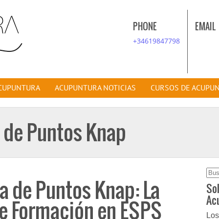
PHONE
EMAIL
+34619847798
ACUPUNTURA
ACUPUNTURA NOTICIAS
CURSOS DE ACUPU
a de Puntos Knap
Bus
a de Puntos Knap: La
Sol
Ac
de Formación en ESPS
Los