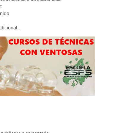
t
nido
adicional…