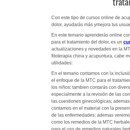
trata
Con este tipo de cursos online de acup
dolor, ayudarás más ymejora tus usuar
En este temario aprenderás online con
para el tratamiento del dolor, es un
cu
actualizaciones y novedades en la MT
fitoterapia china y acupuntura, cabe 
utilidades:
En el temario contamos con la inclusi
el enfoque de la MTC para el tratamient
los niños; tambien contarás con diver
especialmente a la revisión de las con
las cuestiones ginecológicas; ademas 
contamos en el material con la presen
de las enfermedades; ademas veremos 
como los remedios de la MTC herbale
para el uso de remedios naturales her