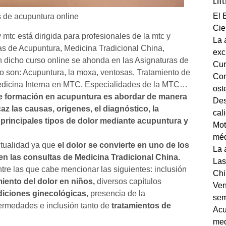
Ent
El 
 de acupuntura online
Cie
mtc está dirigida para profesionales de la mtc y
La 
as de Acupuntura, Medicina Tradicional China,
exc
dicho curso online se ahonda en las Asignaturas de
Cur
 son: Acupuntura, la moxa, ventosas, Tratamiento de
Con
dicina Interna en MTC, Especialidades de la MTC…
ost
de formación en acupuntura es abordar de manera
Des
az las causas, origenes, el diagnóstico, la
cal
s principales tipos de dolor mediante acupuntura y
Mot
méd
ctualidad ya que
el dolor se convierte en uno de los
La 
en las consultas de Medicina Tradicional China.
Las
re las que cabe mencionar las siguientes: inclusión
Chi
miento del dolor en niños,
diversos capítulos
Ven
diciones ginecológicas
, presencia de la
sem
ermedades e inclusión tanto de
tratamientos de
Acu
med