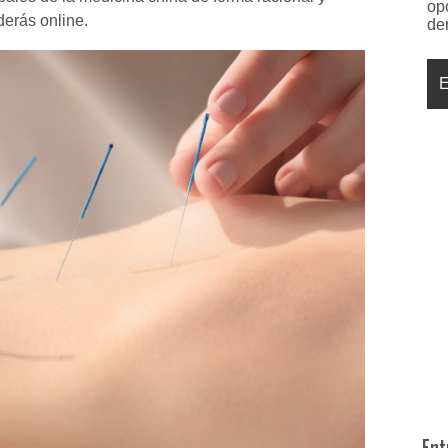
op
erás online.
de