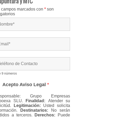
upuntura y MTC
 campos marcados con
*
son
igatorios
e 9 números
Acepto Aviso Legal
*
esponsable: Grupo Empresas
boexa SLU.
Finalidad:
Atender su
licitúd.
Legitimación:
Usted solicita
formación.
Destinatarios:
No serán
didos a terceros.
Derechos:
Puede