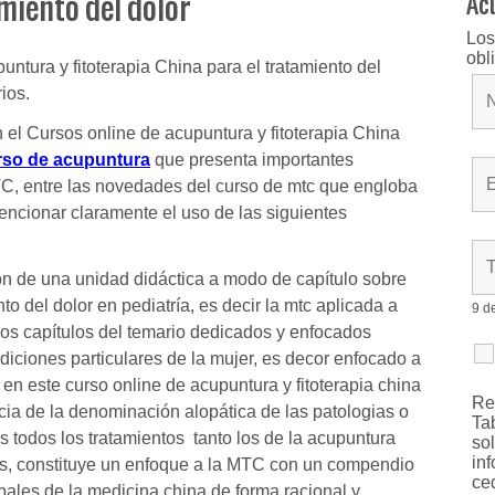
miento del dolor
Ac
Los
obl
untura y fitoterapia China para el tratamiento del
ios.
 el Cursos online de acupuntura y fitoterapia China
rso de acupuntura
que presenta importantes
C, entre las novedades del curso de mtc que engloba
mencionar claramente el uso de las siguientes
ón de una unidad didáctica a modo de capítulo sobre
o del dolor en pediatría, es decir la mtc aplicada a
9 d
sos capítulos del temario dedicados y enfocados
diciones particulares de la mujer, es decor enfocado a
en este curso online de acupuntura y fitoterapia china
R
cia de la denominación alopática de las patologias o
Ta
todos los tratamientos tanto los de la acupuntura
so
in
s, constituye un enfoque a la MTC con un compendio
ce
bales de la medicina china de forma racional y